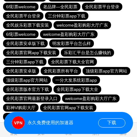
6f彩票welcome
老品牌—全民彩票
全民彩票平台登录
全民彩票平台登录
三分钟彩票app下载
全民娱乐彩票下载安装
welcome盈彩购彩大厅广东
6f彩票welcome
welcome盈彩购彩大厅广东
全民彩票安卓版下载
明发彩票平台怎么样
全民彩票官网app下载安装
乐彩汇平台是怎么赚钱的
三分钟彩票app下载
全民彩票下载大全官网
全民彩票安卓版
全民彩票所有平台
顶级彩票app官方网站
顶级彩票app官方网站
一分大发系统彩票app
全民彩票版本官方下载
全民彩票app下载大全
全民彩票官网最新登录入口
welcome盈彩购彩大厅广东
彩神Vl购彩大厅
全民彩票官网app下载安装
免费送彩金68元
永久免费使用的加速器
下载
0.025046s
首页
安卓
苹果
排行
推荐