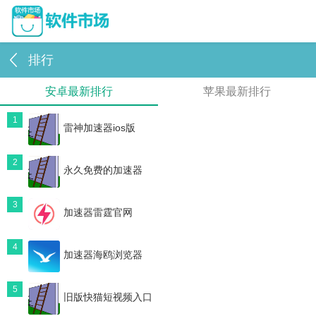
排行
安卓最新排行
苹果最新排行
1
雷神加速器ios版
2
永久免费的加速器
3
加速器雷霆官网
4
加速器海鸥浏览器
5
旧版快猫短视频入口