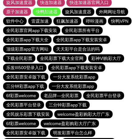
旋风加速度器
快连加速器
快连加速器官网入口
原子加速器
快鸭加速器
旋风加速度器
外网网址导航
软件中心
雷霆加速
狂飙加速器
哔咔漫画
快鸭VPN
全民彩票官网app下载安装
全民彩票所有平台
全民彩票app下载大全
全民彩票app下载安装安卓
顶级彩票app官方网站
天天彩平台是合法的吗
下载全民彩票
全民彩票下载大全官网
彩神Vl购彩大厅
乐发III500登录入口
全民彩票app下载安装安卓
全民彩票安卓版下载
一分大发系统彩票app
三分钟彩票app下载
一分大发系统彩票app
6f彩票welcome
老品牌—全民彩票
全民彩票平台登录
全民彩票平台登录
三分钟彩票app下载
全民娱乐彩票下载安装
welcome盈彩购彩大厅广东
6f彩票welcome
welcome盈彩购彩大厅广东
全民彩票安卓版下载
明发彩票平台怎么样