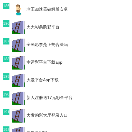
185
老王加速器破解版安卓
186
天天彩票购彩平台
187
全民彩票是正规合法吗
188
幸运彩平台下载app
189
大发平台App下载
190
新人注册送17元彩金平台
191
大发购彩大厅登录入口
192