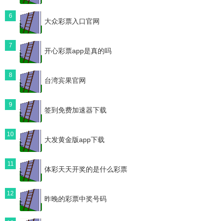
6
大众彩票入口官网
7
开心彩票app是真的吗
8
台湾宾果官网
9
签到免费加速器下载
10
大发黄金版app下载
11
体彩天天开奖的是什么彩票
12
昨晚的彩票中奖号码