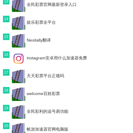
13
全民彩票官网最新登录入口
14
娱乐彩票全平台
15
Nexitally翻译
16
instagram安卓用什么加速器免费
17
天天彩票平台正规吗
18
welcome百姓彩票
19
全民彩利的追号易功能
20
帆游加速器官网电脑版