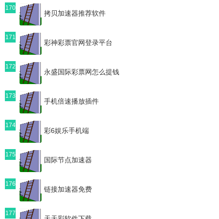
170
拷贝加速器推荐软件
171
彩神彩票官网登录平台
172
永盛国际彩票网怎么提钱
173
手机倍速播放插件
174
彩6娱乐手机端
175
国际节点加速器
176
链接加速器免费
177
天天彩软件下载