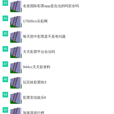
43
名发国际彩票app是合法的吗安全吗
44
17500cn乐彩网
45
每天想中彩票是不是有问题
46
天天彩票平台合法吗
47
944cc天天彩资料
48
玩百姓彩票快3
49
彩票安信娱乐ll
50
加速器排行榜