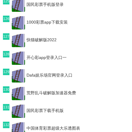
125
国民彩票手机版登录
126
1000彩票app下载安装
127
快猫破解版2022
128
开心彩app登录入口一
129
Dafa娱乐场官网登录入口
130
荒野乱斗破解版加速器免费
131
国民彩票下载手机版
132
中国体育彩票超级大乐透图表