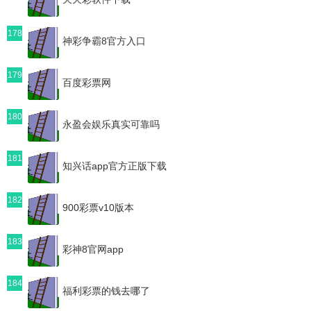
178
神彩争霸8官方入口
179
百度彩票网
180
永盈会娱乐真实可靠吗
181
知兴话app官方正版下载
182
900彩票v10版本
183
彩神8官网app
184
福利彩票的钱去哪了