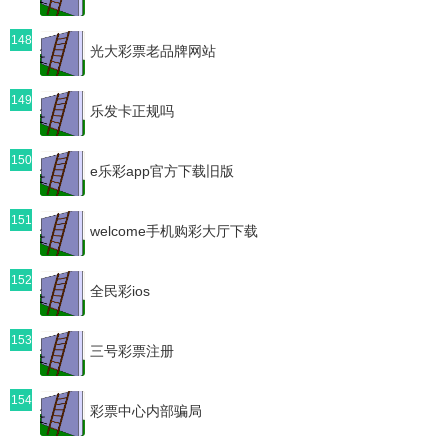
148
光大彩票老品牌网站
149
乐发卡正规吗
150
e乐彩app官方下载旧版
151
welcome手机购彩大厅下载
152
全民彩ios
153
三号彩票注册
154
彩票中心内部骗局