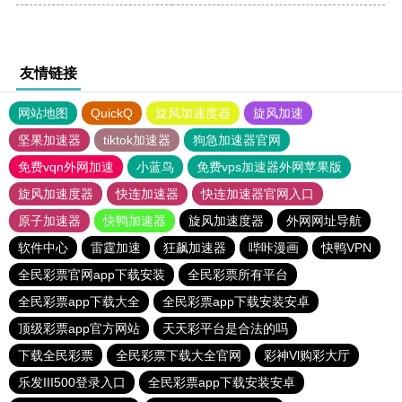
友情链接
网站地图
QuickQ
旋风加速度器
旋风加速
坚果加速器
tiktok加速器
狗急加速器官网
免费vqn外网加速
小蓝鸟
免费vps加速器外网苹果版
旋风加速度器
快连加速器
快连加速器官网入口
原子加速器
快鸭加速器
旋风加速度器
外网网址导航
软件中心
雷霆加速
狂飙加速器
哔咔漫画
快鸭VPN
全民彩票官网app下载安装
全民彩票所有平台
全民彩票app下载大全
全民彩票app下载安装安卓
顶级彩票app官方网站
天天彩平台是合法的吗
下载全民彩票
全民彩票下载大全官网
彩神Vl购彩大厅
乐发III500登录入口
全民彩票app下载安装安卓