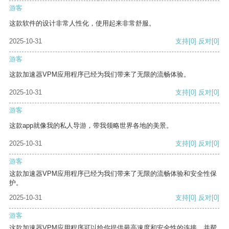
游客
这款软件的设计非常人性化，使用起来非常舒服。
2025-10-31
支持
[0]
反对
[0]
游客
这款加速器VPM应用程序已经为我们带来了无限的流畅体验。
2025-10-31
支持
[0]
反对
[0]
游客
这款app就像我的私人导游，带我领略世界各地的美景。
2025-10-31
支持
[0]
反对
[0]
游客
这款加速器VPM应用程序已经为我们带来了无限的流畅体验和安全性保
护。
2025-10-31
支持
[0]
反对
[0]
游客
这款加速器VPM应用程序可以给你提供最高速度和安全性的连接，并帮