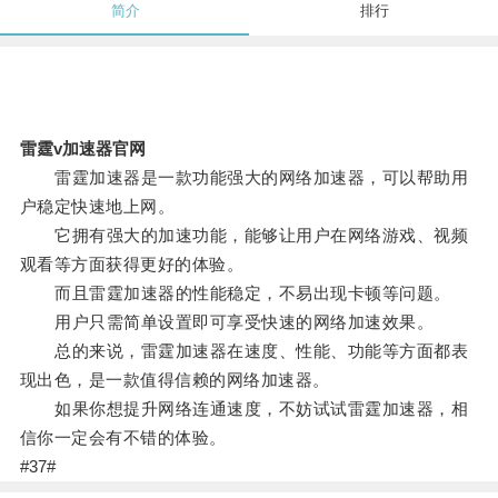
简介
排行
雷霆v加速器官网
雷霆加速器是一款功能强大的网络加速器，可以帮助用
户稳定快速地上网。
它拥有强大的加速功能，能够让用户在网络游戏、视频
观看等方面获得更好的体验。
而且雷霆加速器的性能稳定，不易出现卡顿等问题。
用户只需简单设置即可享受快速的网络加速效果。
总的来说，雷霆加速器在速度、性能、功能等方面都表
现出色，是一款值得信赖的网络加速器。
如果你想提升网络连通速度，不妨试试雷霆加速器，相
信你一定会有不错的体验。
#37#