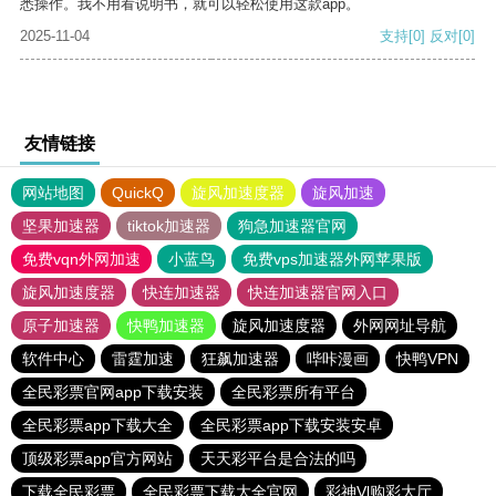
悉操作。我不用看说明书，就可以轻松使用这款app。
2025-11-04
支持
[0]
反对
[0]
友情链接
网站地图
QuickQ
旋风加速度器
旋风加速
坚果加速器
tiktok加速器
狗急加速器官网
免费vqn外网加速
小蓝鸟
免费vps加速器外网苹果版
旋风加速度器
快连加速器
快连加速器官网入口
原子加速器
快鸭加速器
旋风加速度器
外网网址导航
软件中心
雷霆加速
狂飙加速器
哔咔漫画
快鸭VPN
全民彩票官网app下载安装
全民彩票所有平台
全民彩票app下载大全
全民彩票app下载安装安卓
顶级彩票app官方网站
天天彩平台是合法的吗
下载全民彩票
全民彩票下载大全官网
彩神Vl购彩大厅