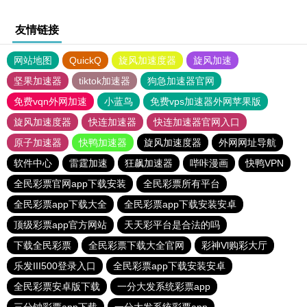
友情链接
网站地图
QuickQ
旋风加速度器
旋风加速
坚果加速器
tiktok加速器
狗急加速器官网
免费vqn外网加速
小蓝鸟
免费vps加速器外网苹果版
旋风加速度器
快连加速器
快连加速器官网入口
原子加速器
快鸭加速器
旋风加速度器
外网网址导航
软件中心
雷霆加速
狂飙加速器
哔咔漫画
快鸭VPN
全民彩票官网app下载安装
全民彩票所有平台
全民彩票app下载大全
全民彩票app下载安装安卓
顶级彩票app官方网站
天天彩平台是合法的吗
下载全民彩票
全民彩票下载大全官网
彩神Vl购彩大厅
乐发III500登录入口
全民彩票app下载安装安卓
全民彩票安卓版下载
一分大发系统彩票app