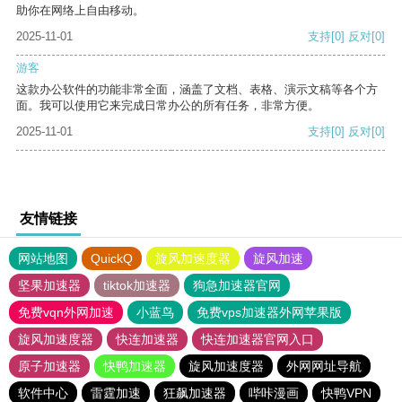
助你在网络上自由移动。
2025-11-01
支持
[0]
反对
[0]
游客
这款办公软件的功能非常全面，涵盖了文档、表格、演示文稿等各个方
面。我可以使用它来完成日常办公的所有任务，非常方便。
2025-11-01
支持
[0]
反对
[0]
友情链接
网站地图
QuickQ
旋风加速度器
旋风加速
坚果加速器
tiktok加速器
狗急加速器官网
免费vqn外网加速
小蓝鸟
免费vps加速器外网苹果版
旋风加速度器
快连加速器
快连加速器官网入口
原子加速器
快鸭加速器
旋风加速度器
外网网址导航
软件中心
雷霆加速
狂飙加速器
哔咔漫画
快鸭VPN