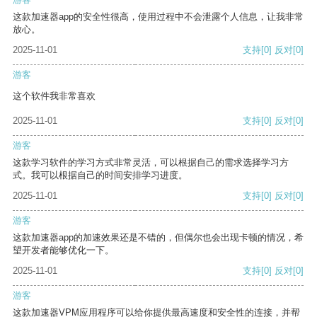
这款加速器app的安全性很高，使用过程中不会泄露个人信息，让我非常
放心。
2025-11-01
支持
[0]
反对
[0]
游客
这个软件我非常喜欢
2025-11-01
支持
[0]
反对
[0]
游客
这款学习软件的学习方式非常灵活，可以根据自己的需求选择学习方
式。我可以根据自己的时间安排学习进度。
2025-11-01
支持
[0]
反对
[0]
游客
这款加速器app的加速效果还是不错的，但偶尔也会出现卡顿的情况，希
望开发者能够优化一下。
2025-11-01
支持
[0]
反对
[0]
游客
这款加速器VPM应用程序可以给你提供最高速度和安全性的连接，并帮