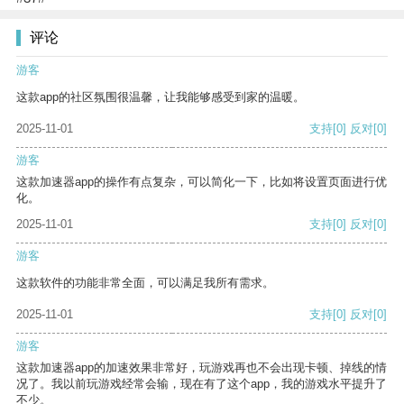
评论
游客
这款app的社区氛围很温馨，让我能够感受到家的温暖。
2025-11-01
支持
[0]
反对
[0]
游客
这款加速器app的操作有点复杂，可以简化一下，比如将设置页面进行优
化。
2025-11-01
支持
[0]
反对
[0]
游客
这款软件的功能非常全面，可以满足我所有需求。
2025-11-01
支持
[0]
反对
[0]
游客
这款加速器app的加速效果非常好，玩游戏再也不会出现卡顿、掉线的情
况了。我以前玩游戏经常会输，现在有了这个app，我的游戏水平提升了
不少。