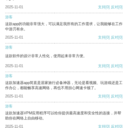
2025-11-01
支持
[0]
反对
[0]
游客
这款app的功能非常强大，可以满足我所有的工作需求，让我能够在工作
中游刃有余。
2025-11-01
支持
[0]
反对
[0]
游客
这款软件的设计非常人性化，使用起来非常方便。
2025-11-01
支持
[0]
反对
[0]
游客
这款加速器app简直是居家旅行必备神器，无论是看视频、玩游戏还是工
作办公，都能畅享高速网络，再也不用担心网速卡顿了。
2025-11-01
支持
[0]
反对
[0]
游客
这款加速器VPM应用程序可以给你提供最高速度和安全性的连接，并帮
助你在网络上自由移动。
2025-11-01
支持
[0]
反对
[0]