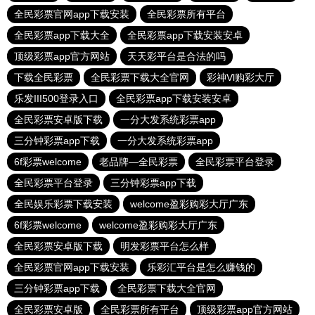
全民彩票官网app下载安装
全民彩票所有平台
全民彩票app下载大全
全民彩票app下载安装安卓
顶级彩票app官方网站
天天彩平台是合法的吗
下载全民彩票
全民彩票下载大全官网
彩神Vl购彩大厅
乐发III500登录入口
全民彩票app下载安装安卓
全民彩票安卓版下载
一分大发系统彩票app
三分钟彩票app下载
一分大发系统彩票app
6f彩票welcome
老品牌—全民彩票
全民彩票平台登录
全民彩票平台登录
三分钟彩票app下载
全民娱乐彩票下载安装
welcome盈彩购彩大厅广东
6f彩票welcome
welcome盈彩购彩大厅广东
全民彩票安卓版下载
明发彩票平台怎么样
全民彩票官网app下载安装
乐彩汇平台是怎么赚钱的
三分钟彩票app下载
全民彩票下载大全官网
全民彩票安卓版
全民彩票所有平台
顶级彩票app官方网站