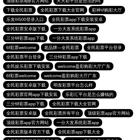
顶级彩票app官方网站
天天彩平台是合法的吗
下载全民彩票
全民彩票下载大全官网
彩神Vl购彩大厅
乐发III500登录入口
全民彩票app下载安装安卓
全民彩票安卓版下载
一分大发系统彩票app
三分钟彩票app下载
一分大发系统彩票app
6f彩票welcome
老品牌—全民彩票
全民彩票平台登录
全民彩票平台登录
三分钟彩票app下载
全民娱乐彩票下载安装
welcome盈彩购彩大厅广东
6f彩票welcome
welcome盈彩购彩大厅广东
全民彩票安卓版下载
明发彩票平台怎么样
全民彩票官网app下载安装
乐彩汇平台是怎么赚钱的
三分钟彩票app下载
全民彩票下载大全官网
全民彩票安卓版
全民彩票所有平台
顶级彩票app官方网站
顶级彩票app官方网站
一分大发系统彩票app
全民彩票版本官方下载
全民彩票app下载大全