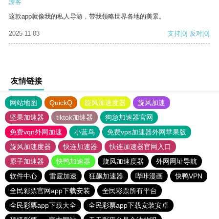
游客
这款app就像我的私人导游，带我领略世界各地的美景。
2025-11-03
支持
[0]
反对
[0]
友情链接
网站地图
QuickQ
旋风加速度器
旋风加速
坚果加速器
tiktok加速器
狗急加速器官网
免费vqn外网加速
小蓝鸟
免费vps加速器外网苹果版
旋风加速度器
快连加速器
快连加速器官网入口
原子加速器
快鸭加速器
旋风加速度器
外网网址导航
软件中心
雷霆加速
狂飙加速器
哔咔漫画
快鸭VPN
全民彩票官网app下载安装
全民彩票所有平台
全民彩票app下载大全
全民彩票app下载安装安卓